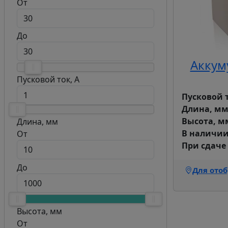
От
До
Аккум
Пусковой ток, А
Пусковой т
Длина, мм
Высота, м
Длина, мм
В наличи
От
При сдаче
До
Для ото
Высота, мм
От