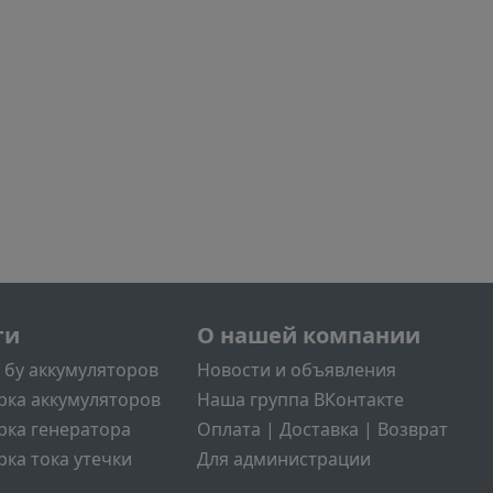
л2
Меню учётной записи поль
ги
О нашей компании
 бу аккумуляторов
Новости и объявления
рка аккумуляторов
Наша группа ВКонтакте
рка генератора
Оплата | Доставка | Возврат
ка тока утечки
Для администрации