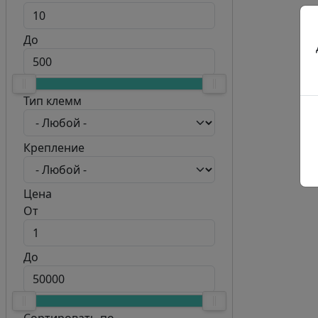
До
Тип клемм
Крепление
Цена
От
До