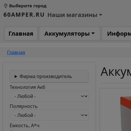
Перейти к основному содержанию
Выберите город
Основное меню 1
60AMPER.RU
Наши магазины
Основная навигация
Главная
Аккумуляторы
Инфор
Строка навигации
Главная
Акку
Фирма производитель
Технология Акб
Полярность
Ёмкость, А*ч