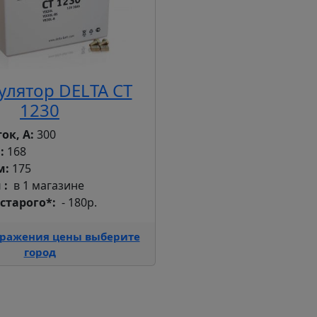
улятор DELTA CT
1230
ок, А:
300
:
168
м:
175
и
в 1 магазине
 старого*
- 180р.
бражения цены выберите
город