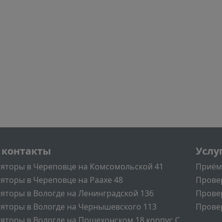
л
Подва
 контакты
Услу
яторы в Череповце на Комсомольской 41
Приём
яторы в Череповце на Раахе 48
Прове
яторы в Вологде на Ленинградской 136
Прове
яторы в Вологде на Чернышевского 113
Провер
яторы в Вологде на Пошехонском 18 корпус C