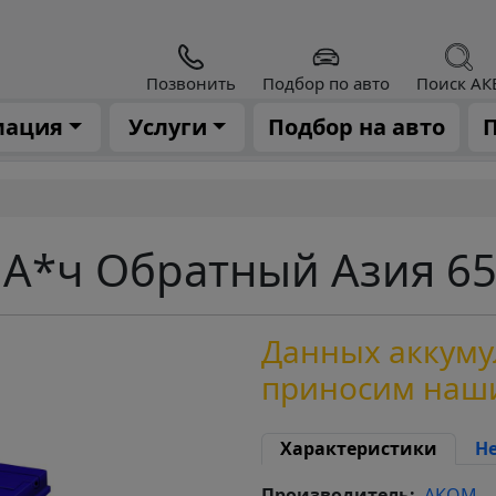
Позвонить
Подбор по авто
Поиск АК
мация
Услуги
Подбор на авто
П
 А*ч Обратный Азия 6
Данных аккумул
приносим наш
Характеристики
Н
Производитель
АКОМ