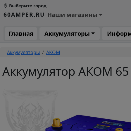
Перейти к основному содержанию
Выберите город
Основное меню 1
60AMPER.RU
Наши магазины
Основная навигация
Главная
Аккумуляторы
Инфор
Строка навигации
Аккумуляторы
АКОМ
Аккумулятор АКОМ 65