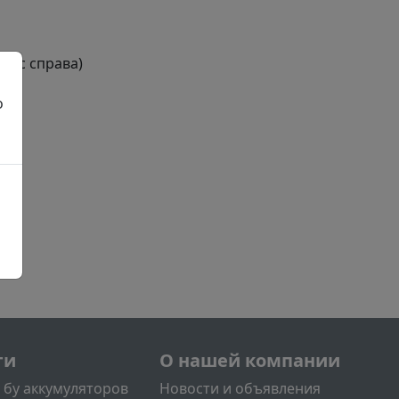
люс справа)
о
нее
й
л2
Меню учётной записи поль
ги
О нашей компании
 бу аккумуляторов
Новости и объявления