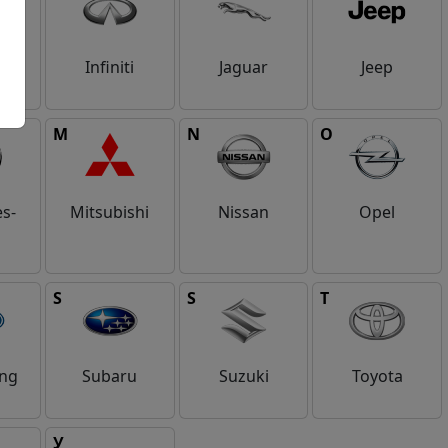
i
Infiniti
Jaguar
Jeep
M
N
O
s-
Mitsubishi
Nissan
Opel
S
S
T
ng
Subaru
Suzuki
Toyota
У