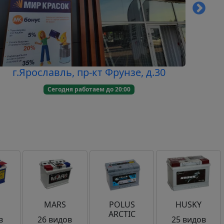
г.Ярославль, пр-кт Фрунзе, д.30
г.Че
Сегодня работаем до 20:00
MARS
POLUS
HUSKY
ARCTIC
в
26 видов
25 видов