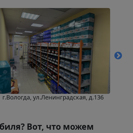
г.Вологда, ул.Ленинградская, д.136
г.Че
биля? Вот, что можем