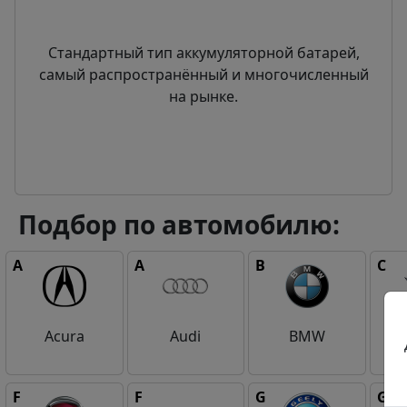
Стандартный тип аккумуляторной батарей,
самый распространённый и многочисленный
на рынке.
Подбор по автомобилю:
A
A
B
C
Acura
Audi
BMW
F
F
G
G