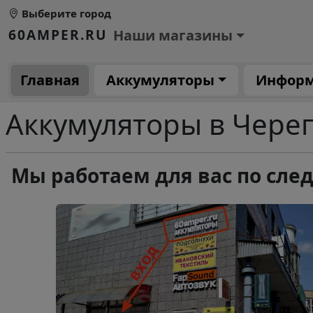
Перейти к основному содержанию
Выберите город
Основное меню 1
60AMPER.RU
Наши магазины
Основная навигация
Главная
Аккумуляторы
Инфор
Аккумуляторы в Череп
Мы работаем для вас по сл