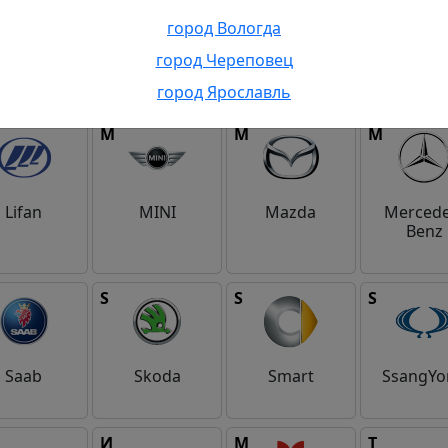
город Вологда
город Череповец
eat Wall
Haval
Honda
Hyunda
город Ярославль
M
M
M
Lifan
MINI
Mazda
Mercede
Benz
S
S
S
Saab
Skoda
Smart
SsangYo
И
М
Т