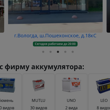
г.Вологда, ш.Пошехонское, д.18кC
Сегодня работаем до 20:00
с фирму аккумулятора:
Тюмень
MUTLU
UNO
LEO
0 видов
30 видов
2 вида
8 видо