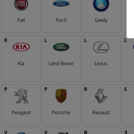
Fiat
Ford
Geely
Gr
K
L
L
L
Kia
Land Rover
Lexus
P
P
R
S
Peugeot
Porsche
Renault
V
V
В
З