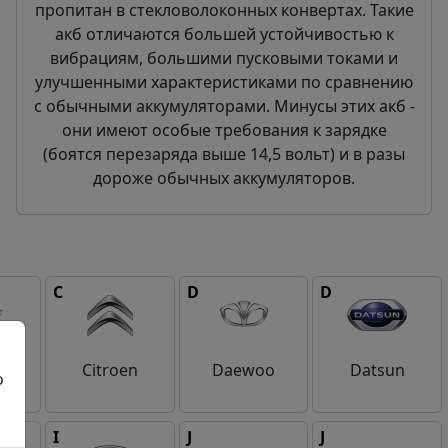
пропитан в стекловолоконных конвертах. Такие
акб отличаются большей устойчивостью к
вибрациям, большими пусковыми токами и
улучшенными характеристиками по сравнению
с обычными аккумуляторами. Минусы этих акб -
они имеют особые требования к зарядке
(боятся перезаряда выше 14,5 вольт) и в разы
дороже обычных аккумуляторов.
C
D
D
et
Citroen
Daewoo
Datsun
о
I
J
J