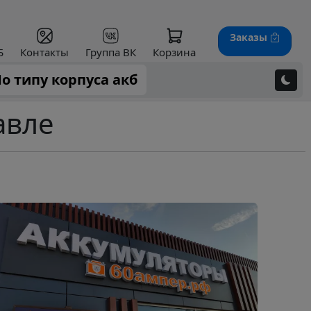
Заказы
Б
Контакты
Группа ВК
Корзина
о типу корпуса акб
авле