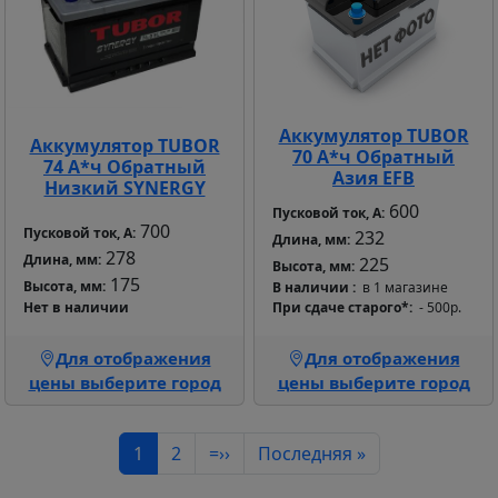
Аккумулятор TUBOR
Аккумулятор TUBOR
70 А*ч Обратный
74 А*ч Обратный
Азия EFB
Низкий SYNERGY
600
Пусковой ток, А:
700
Пусковой ток, А:
232
Длина, мм:
278
Длина, мм:
225
Высота, мм:
175
Высота, мм:
В наличии
в 1 магазине
Нет в наличии
При сдаче старого*
- 500р.
Для отображения
Для отображения
цены выберите город
цены выберите город
Нумерация страниц
Текущая страница
Страница
Следующая страница
Последняя страница
1
2
=››
Последняя »