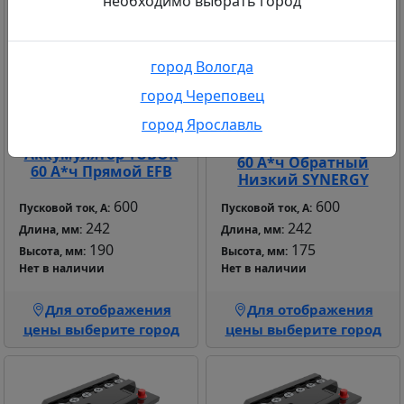
необходимо выбрать город
город Вологда
город Череповец
город Ярославль
Аккумулятор TUBOR
Аккумулятор TUBOR
60 А*ч Обратный
60 А*ч Прямой EFB
Низкий SYNERGY
600
600
Пусковой ток, А:
Пусковой ток, А:
242
242
Длина, мм:
Длина, мм:
190
175
Высота, мм:
Высота, мм:
Нет в наличии
Нет в наличии
Для отображения
Для отображения
цены выберите город
цены выберите город