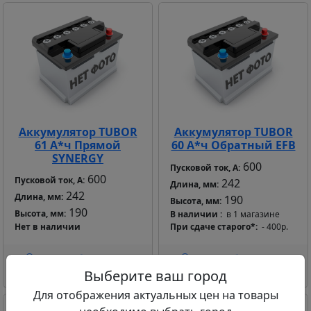
Аккумулятор TUBOR
Аккумулятор TUBOR
61 А*ч Прямой
60 А*ч Обратный EFB
SYNERGY
600
Пусковой ток, А:
600
Пусковой ток, А:
242
Длина, мм:
242
Длина, мм:
190
Высота, мм:
190
Высота, мм:
В наличии
в 1 магазине
Нет в наличии
При сдаче старого*
- 400р.
Для отображения
Для отображения
цены выберите город
цены выберите город
Выберите ваш город
Для отображения актуальных цен на товары