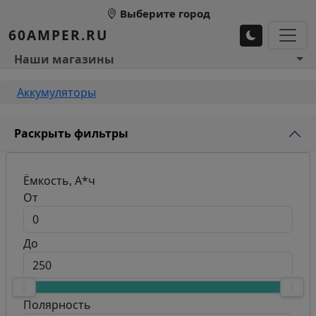
Перейти к основному содержанию
Выберите город
60AMPER.RU
Основное меню 1
Наши магазины
Строка навигации
Аккумуляторы
Раскрыть фильтры
Ёмкость, А*ч
От
До
Полярность