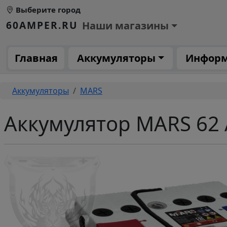
Перейти к основному содержанию
Выберите город
Основное меню 1
60AMPER.RU
Наши магазины
Основная навигация
Главная
Аккумуляторы
Инфор
Строка навигации
Аккумуляторы
MARS
Аккумулятор MARS 62