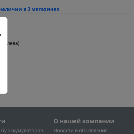
наличии в 3 магазинах
о
с слева)
й
нее
й
л2
Меню учётной записи поль
ги
О нашей компании
 бу аккумуляторов
Новости и объявления