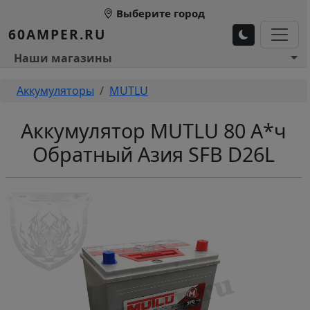
Перейти к основному содержанию
Выберите город
60AMPER.RU
Основное меню 1
Наши магазины
Строка навигации
Аккумуляторы
MUTLU
Аккумулятор MUTLU 80 А*ч
Обратный Азия SFB D26L