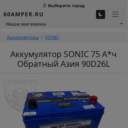
Перейти к основному содержанию
Выберите город
60AMPER.RU
Основное меню 1
Наши магазины
Строка навигации
Аккумуляторы
SONIC
Аккумулятор SONIC 75 А*ч
Обратный Азия 90D26L