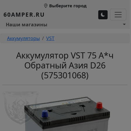
Перейти к основному содержанию
Выберите город
60AMPER.RU
Основное меню 1
Наши магазины
Строка навигации
Аккумуляторы
VST
Аккумулятор VST 75 А*ч
Обратный Азия D26
(575301068)