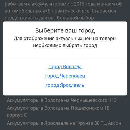
работаем с аккумуляторами с 2013 года и знаем об
автомобильных акб практически всё. Стараемся
поддерживать для вас большой выбор
аккумуляторов всех известных брендов. Так же мы
Выберите ваш город
занимаемся диагностикой аккумуляторов и
Для отображения актуальных цен на товары
обслуживанием аккумуляторов. У нас вы можете
необходимо выбрать город
сдать свой старый аккумулятор и подобрать новый
акб на свой автомобиль.
Подвал
город Вологда
Наши контакты
город Череповец
Аккумуляторы в Череповце на Комсомольской 41
Аккумуляторы в Череповце на Раахе 48
город Ярославль
Аккумуляторы в Вологде на Ленинградской 136
Аккумуляторы в Вологде на Чернышевского 113
Аккумуляторы в Вологде на Пошехонском 18
корпус C
Аккумуляторы в Ярославле на Фрунзе 30 ТЦ Аксон
Подвал2