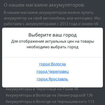
О нашем магазине аккумуляторов:
В нашем магазине аккумуляторов можно купить
аккумулятор на свой автомобиль или мотоцикл. Мы
работаем с аккумуляторами с 2013 года и знаем об
автомобильных акб практически всё. Стараемся
Выберите ваш город
поддерживать для вас большой выбор
аккумуляторов всех известных брендов. Так же мы
Для отображения актуальных цен на товары
занимаемся диагностикой аккумуляторов и
необходимо выбрать город
обслуживанием аккумуляторов. У нас вы можете
сдать свой старый аккумулятор и подобрать новый
акб на свой автомобиль.
город Вологда
Подвал
город Череповец
Наши контакты
город Ярославль
Аккумуляторы в Череповце на Комсомольской 41
Аккумуляторы в Череповце на Раахе 48
Аккумуляторы в Вологде на Ленинградской 136
Аккумуляторы в Вологде на Чернышевского 113