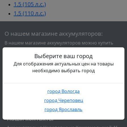
1.5 (105 л.с.)
1.5 (110 л.с.)
О нашем магазине аккумуляторов:
В нашем магазине аккумуляторов можно купить
аккумулятор на свой автомобиль или мотоцикл. Мы
Выберите ваш город
работаем с аккумуляторами с 2013 года и знаем об
автомобильных акб практически всё. Стараемся
Для отображения актуальных цен на товары
поддерживать для вас большой выбор
необходимо выбрать город
аккумуляторов всех известных брендов. Так же мы
занимаемся диагностикой аккумуляторов и
обслуживанием аккумуляторов. У нас вы можете
город Вологда
сдать свой старый аккумулятор и подобрать новый
город Череповец
акб на свой автомобиль.
город Ярославль
Подвал
Наши контакты