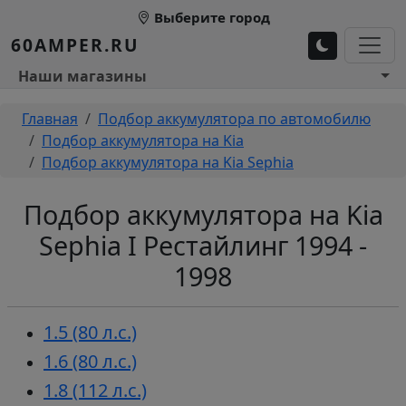
Перейти к основному содержанию
Выберите город
60AMPER.RU
Основное меню 1
Наши магазины
Строка навигации
Главная
Подбор аккумулятора по автомобилю
Подбор аккумулятора на Kia
Подбор аккумулятора на Kia Sephia
Подбор аккумулятора на Kia
Sephia I Рестайлинг 1994 -
1998
1.5 (80 л.с.)
1.6 (80 л.с.)
1.8 (112 л.с.)